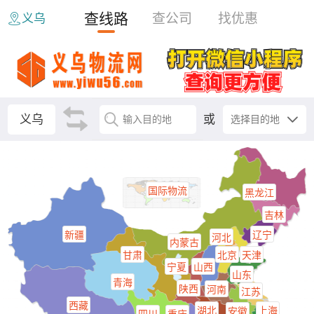
查线路
查公司
找优惠
义乌
取消
请选择城市
定位中
当前
义乌
常用
义乌
或
选择目的地
输入目的地
国际物流
黑龙江
吉林
新疆
辽宁
河北
内蒙古
甘肃
北京
天津
宁夏
山西
山东
青海
陕西
河南
江苏
西藏
湖北
上海
安徽