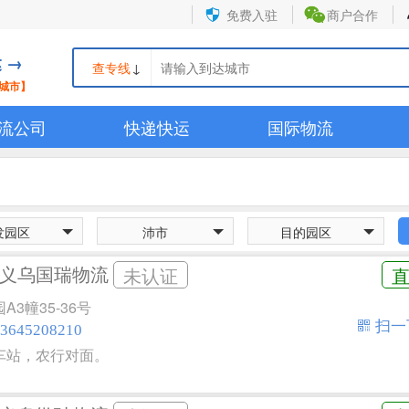
免费入驻
商户合作
 →
查专线
↓
城市】
流公司
快递快运
国际物流
发园区
沛市
目的园区
义乌国瑞物流
未认证
3幢35-36号
扫一
645208210
车站，农行对面。