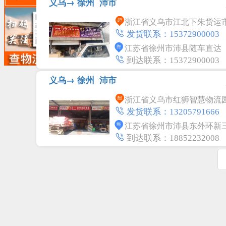
义乌→
徐州
沛市
浙江省义乌市江北下朱货运市场
发货联系：15372900003
江苏省徐州市沛县随车直达
到达联系：15372900003
义乌→
徐州
沛市
浙江省义乌市红狮智慧物流园A
发货联系：13205791666
江苏省徐州市沛县东外环新
到达联系：18852232008