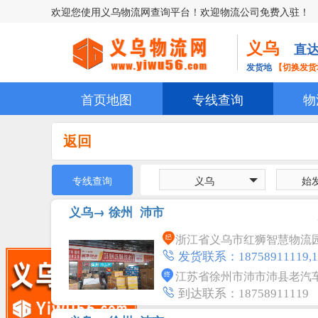
欢迎您使用义乌物流网查询平台！欢迎物流公司免费入驻！
义乌
直达
发货地
【切换发货
首页地图
专线查询
物
返回
专线查询
义乌
始
义乌→
徐州
沛市
浙江省义乌市红狮智慧物流园A
发货联系：18758911119,13
江苏省徐州市沛市沛县老汽
到达联系：18758911119