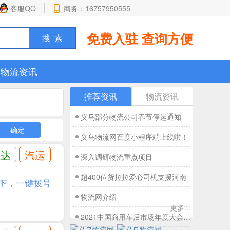
客服QQ
商务：16757950555
免费入驻 查询方便
物流资讯
推荐资讯
物流资讯
义乌部分物流公司春节停运通知
确定
义乌物流网百度小程序端上线啦！
直达
汽运
深入调研物流重点项目
超400位货拉拉爱心司机支援河南
下，一键拨号
物流网介绍
更多...
2021中国商用车后市场年度大会圆满落幕