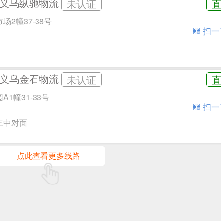
义乌纵驰物流
未认证
2幢37-38号
扫一
义乌金石物流
未认证
1幢31-33号
扫一
三中对面
点此查看更多线路