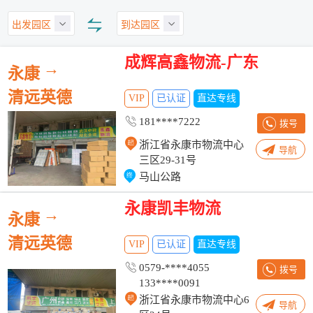
出发园区
到达园区
成辉高鑫物流-广东
→
永康
清远英德
VIP
已认证
直达专线
181****7222
拨号
浙江省永康市物流中心
导航
三区29-31号
马山公路
永康凯丰物流
→
永康
清远英德
VIP
已认证
直达专线
0579-****4055
拨号
133****0091
浙江省永康市物流中心6
导航