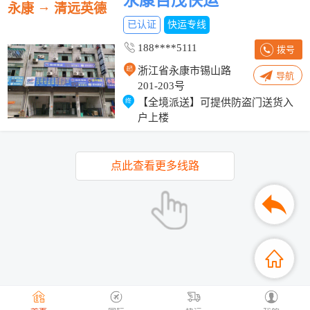
永康百茂快运
→
永康
清远英德
已认证
快运专线
188****5111
拨号
浙江省永康市锡山路
导航
201-203号
【全境派送】可提供防盗门送货入
户上楼
点此查看更多线路