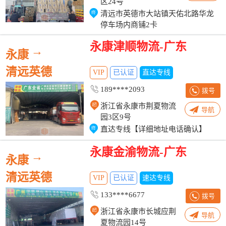
区24号
清远市英德市大站镇天佑北路华龙
停车场内商铺2卡
永康津顺物流-广东
→
永康
清远英德
VIP
已认证
直达专线
189****2093
拨号
浙江省永康市荆夏物流
导航
园3区9号
直达专线【详细地址电话确认】
永康金渝物流-广东
→
永康
清远英德
VIP
已认证
速达专线
133****6677
拨号
浙江省永康市长城应荆
导航
夏物流园14号