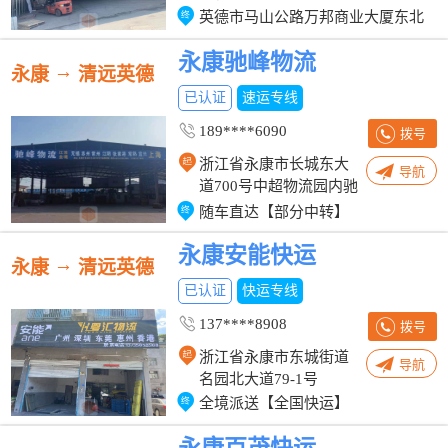
英德市马山公路万邦商业大厦东北
永康驰峰物流
→
永康
清远英德
已认证
速运专线
189****6090
拨号
浙江省永康市长城东大
导航
道700号中超物流园内驰
峰物流
随车直达【部分中转】
永康安能快运
→
永康
清远英德
已认证
快运专线
137****8908
拨号
浙江省永康市东城街道
导航
名园北大道79-1号
全境派送【全国快运】