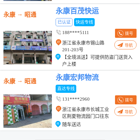
永康百茂快运
→
永康
昭通
已认证
快运专线
188****5111
拨号
浙江省永康市锡山路
导航
201-203号
【全境派送】可提供防盗门送货入
户上楼
永康宏邦物流
→
永康
昭通
直达专线
131****2960
拨号
浙江省永康市长城工业
导航
区荆夏物流园门口往东
300米
随车送达