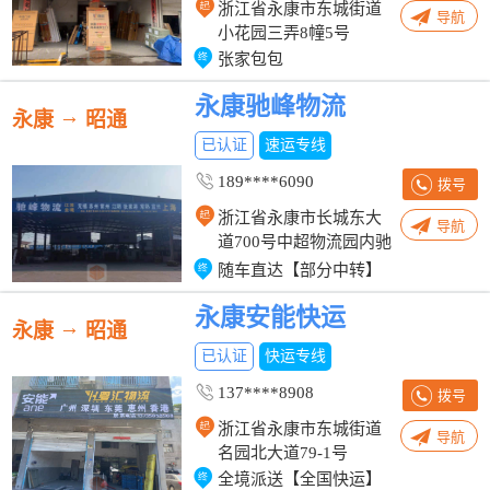
浙江省永康市东城街道
导航
小花园三弄8幢5号
张家包包
永康驰峰物流
→
永康
昭通
已认证
速运专线
189****6090
拨号
浙江省永康市长城东大
导航
道700号中超物流园内驰
峰物流
随车直达【部分中转】
永康安能快运
→
永康
昭通
已认证
快运专线
137****8908
拨号
浙江省永康市东城街道
导航
名园北大道79-1号
全境派送【全国快运】