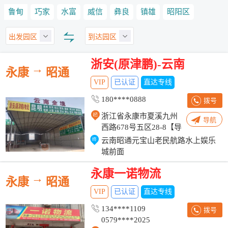
鲁甸
巧家
水富
威信
彝良
镇雄
昭阳区
出发园区
到达园区
浙安(原津鹏)-云南
→
永康
昭通
VIP
已认证
直达专线
180****0888
拨号
浙江省永康市夏溪九州
导航
西路678号五区28-8【导
航浙安物流】
云南昭通元宝山老民航路水上娱乐
城前面
永康一诺物流
→
永康
昭通
VIP
已认证
直达专线
134****1109
拨号
0579****2025